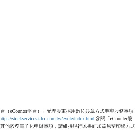
（eCounter平台）」受理股東採用數位簽章方式申辦股務事
https://stockservices.tdcc.com.tw/evote/index.html
參閱「eCounter股
之其他股務電子化申辦事項，請維持現行以書面加蓋原留印鑑方