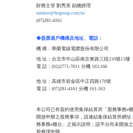
財務主管 劉秀美 副總經理
misherr@hegroup.com.tw
(07)281-4161
◆股票過戶機構及地址、電話：
機 構：華榮電線電纜股份有限公司
地 址：台北市中山區南京東路三段210號11樓
電 話：(02)2771-7611 分機 163,166
地 址：高雄市前金區中正四路170號
電 話：(07)281-4161 分機 161-163
本公司已有簽約使用集保結算所「股務事務e櫃台
開放申辦之股務事項，請連結集保結算所網址
務事務e櫃台」之揭示說明；該平台尚未開放
股務課申辦。