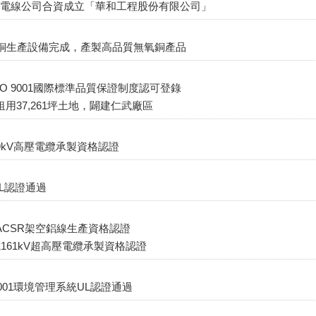
和電線公司合資成立「華和工程股份有限公司」
氧銅生產設備完成，產製高品質無氧銅產品
SO 9001國際標準品質保證制度認可登錄
租用37,261坪土地，闢建仁武廠區
9kV高壓電纜承製資格認證
UL認證通過
ACSR架空鋁線生產資格認證
電161kV超高壓電纜承製資格認證
14001環境管理系統UL認證通過