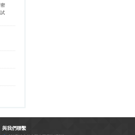
煙密
油試
與我們聯繫