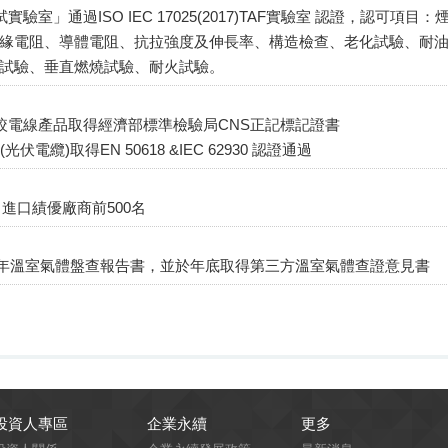
實驗室」通過ISO IEC 17025(2017)TAF實驗室 認證，認可項目：
緣電阻、導體電阻、抗拉強度及伸⻑率、構造檢查、老化試驗、耐
試驗、垂直燃燒試驗、耐火試驗。
銅絞電線產品取得經濟部標準檢驗局CNS正記標記證書
e(光伏電纜)取得EN 50618 &IEC 62930 認證通過
出進口績優廠商前500名
023年溫室氣體盤查報告書，並於年底取得第三方溫室氣體查證意見書
投資人專區
企業永續
更多