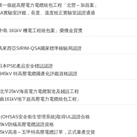
灣第一個超高壓電力電纜統包工程「北營～加昌案」
NLA實驗室評鑑，長度、溫度校正實驗室認證通過
中島 161kV 機電工程統包案」榮獲金質獎
馬來西亞SIRIM-QSA國家標準檢驗局認證
日本PSE產品安全標誌認證
 345kV 特高壓電纜國產化評鑑資格認證
北竿25kV海底電力電纜製造及鋪設工程
曲161kV地下超高壓電力電纜統包工程」
01 (OHSAS安全衛生管理系統)取得UL認證合格
69kV防蟻高壓電纜認證資格
45kV高港～五甲特高壓電纜訂單，正式量產交貨