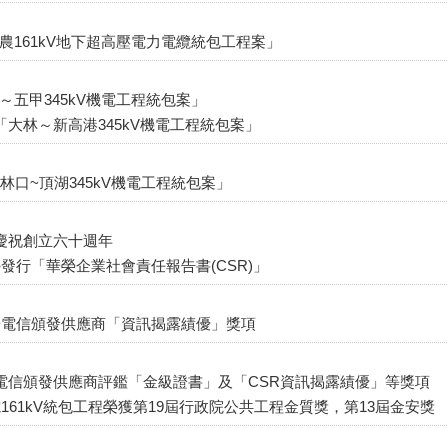
農161kV地下超高壓電力電纜統包工程案」
～五甲345kV機電工程統包案」
「大林～新高港345kV機電工程統包案」
林口~頂湖345kV機電工程統包案」
司慶祝創立六十週年
外發行「華榮企業社會責任報告書(CSR)」
中華電信頒發供應商「資訊揭露績優」獎項
華電信頒發供應商評鑑「金級證書」及「CSR資訊揭露績優」等獎項
電161kV統包工程榮獲第19屆行政院公共工程金質獎，第13屆金安獎