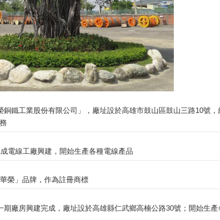
華榮銅鐵工業股份有限公司」，廠址設於高雄市鼓山區鼓山三路10號，
務
廠完成電線工廠興建，開始生產各種電線產品
「華榮」品牌，作為註冊商標
第一期廠房興建完成，廠址設於高雄縣仁武鄉高楠公路30號；開始生產