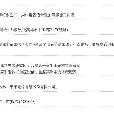
廠舉行創立二十周年慶祝酒會暨無氧銅開工典禮
司辦公大樓啟用(高雄市中正四路170號址)
家完成中華電信「金門~烈嶼間海底通信電纜」生產佈放，並獲交通部
內成立光電研究所；台灣第一家生產光纖電纜廠家
第一家引進乾式加硫設備，生產高壓電力電纜廠家
更名為「華榮電線電纜股份有限公司」
上市(股票代號1608)